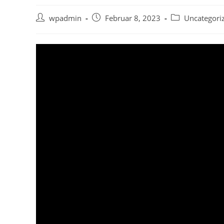
Beitrags-
Beitrag
Beitrags-
wpadmin
Februar 8, 2023
Uncategori
Autor:
veröffentlicht:
Kategorie: