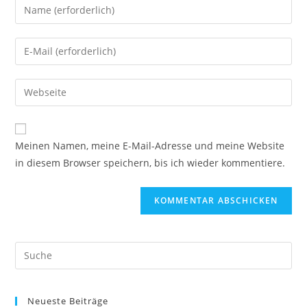
Gib
deinen
Namen
Gib
oder
deine
Benutzernamen
E-
Gib
zum
Mail-
deine
Kommentieren
Adresse
Website-
ein
zum
URL
Meinen Namen, meine E-Mail-Adresse und meine Website
Kommentieren
ein
in diesem Browser speichern, bis ich wieder kommentiere.
ein
(optional)
Suche
nach:
Neueste Beiträge